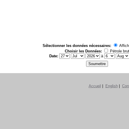
Sélectionner les données nécessaires:
Affich
Choisir les Données:
Pétrole bru
Date:
à
Accueil
|
English
|
Con