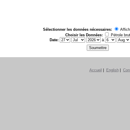
Sélectionner les données nécessaires:
Affich
Choisir les Données:
Pétrole bru
Date:
à
Accueil
|
English
|
Con