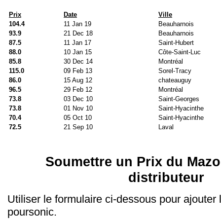
Prix
Date
Ville
104.4
11 Jan 19
Beauharnois
93.9
21 Dec 18
Beauharnois
87.5
11 Jan 17
Saint-Hubert
88.0
10 Jan 15
Côte-Saint-Luc
85.8
30 Dec 14
Montréal
115.0
09 Feb 13
Sorel-Tracy
86.0
15 Aug 12
chateauguy
96.5
29 Feb 12
Montréal
73.8
03 Dec 10
Saint-Georges
73.8
01 Nov 10
Saint-Hyacinthe
70.4
05 Oct 10
Saint-Hyacinthe
72.5
21 Sep 10
Laval
Soumettre un Prix du Mazo
distributeur
Utiliser le formulaire ci-dessous pour ajouter
poursonic.