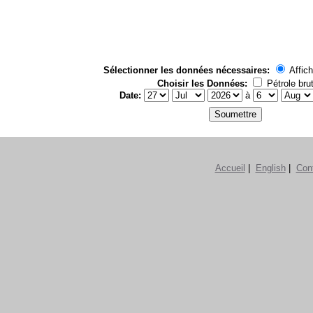
Sélectionner les données nécessaires:
Affich
Choisir les Données:
Pétrole bru
Date:
à
Accueil
|
English
|
Con