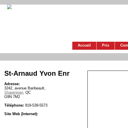
Accueil
Prix
Com
St-Arnaud Yvon Enr
Adresse:
3242, avenue Baribeault,
Shawinigan
, QC
G9N 7M2
Téléphone:
819-539-5573
Site Web (Internet):