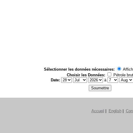
Sélectionner les données nécessaires:
Affich
Choisir les Données:
Pétrole bru
Date:
à
Accueil
|
English
|
Con