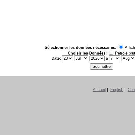
Sélectionner les données nécessaires:
Affich
Choisir les Données:
Pétrole bru
Date:
à
Accueil
|
English
|
Con