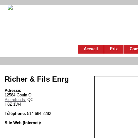
Accueil
Prix
Com
Richer & Fils Enrg
Adresse:
12584 Gouin O
Pierrefonds
, QC
H8Z 1W4
Téléphone:
514-684-2282
Site Web (Internet):