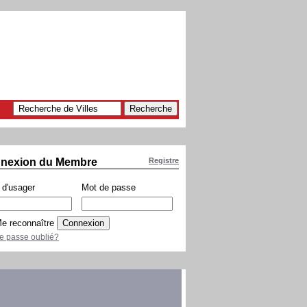
nexion du Membre
Registre
d'usager
Mot de passe
e reconnaître
e passe oublié?