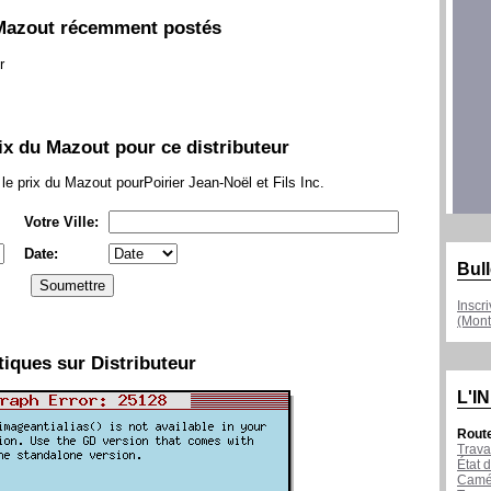
Mazout récemment postés
r
x du Mazout pour ce distributeur
r le prix du Mazout pourPoirier Jean-Noël et Fils Inc.
Votre Ville:
Date:
Bull
Inscr
(Mont
tiques sur Distributeur
L'I
Rout
Trava
État d
Camér