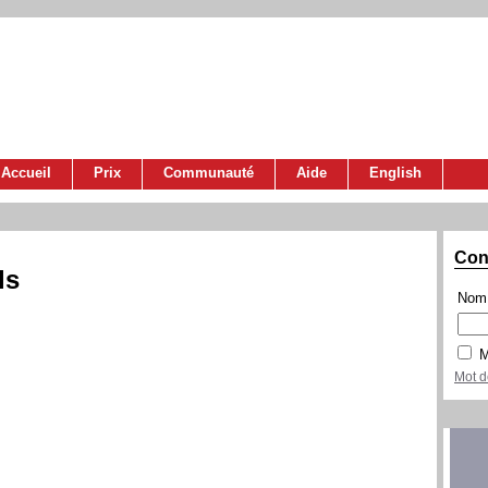
Accueil
Prix
Communauté
Aide
English
Con
ls
Nom 
M
Mot d