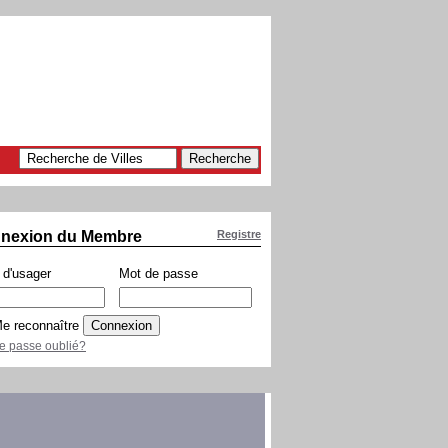
nexion du Membre
Registre
d'usager
Mot de passe
e reconnaître
e passe oublié?