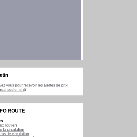
etin
ivez vous pour recevoir les alertes de prix!
réal seulement)
NFO ROUTE
es
ux routiers
e la circulation
as de circulation