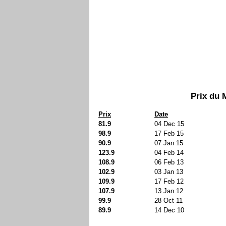
Prix du 
Prix
Date
81.9
04 Dec 15
98.9
17 Feb 15
90.9
07 Jan 15
123.9
04 Feb 14
108.9
06 Feb 13
102.9
03 Jan 13
109.9
17 Feb 12
107.9
13 Jan 12
99.9
28 Oct 11
89.9
14 Dec 10