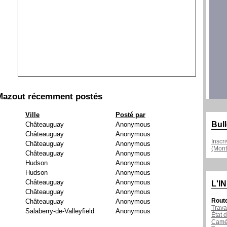
Mazout récemment postés
Ville
Posté par
Bull
Châteauguay
Anonymous
Châteauguay
Anonymous
Inscr
Châteauguay
Anonymous
(Mont
Châteauguay
Anonymous
Hudson
Anonymous
Hudson
Anonymous
Châteauguay
Anonymous
L'I
Châteauguay
Anonymous
Rout
Châteauguay
Anonymous
Trava
Salaberry-de-Valleyfield
Anonymous
État d
Camér