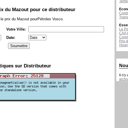
Temps
x du Mazout pour ce distributeur
Econ
Condu
Tran
er le prix du Mazout pourPétroles Vosco.
Esse
Votre Ville:
Le Pr
CAA I
Comme
Date:
Prix 
l'éne
tiques sur Distributeur
Nou
Il n'y
archi