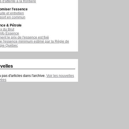
 d'attente à la frontière
omiser l'essence
ite et entretien
sport en commun
nce & Pétrole
ix du Brut
nfo Essence
nt le prix de l'essence est fixé
de l'essence minimum estimé par la Régie de
rgie Québec
velles
 a pas d'articles dans l'archive.
Voir les nouvelles
vées