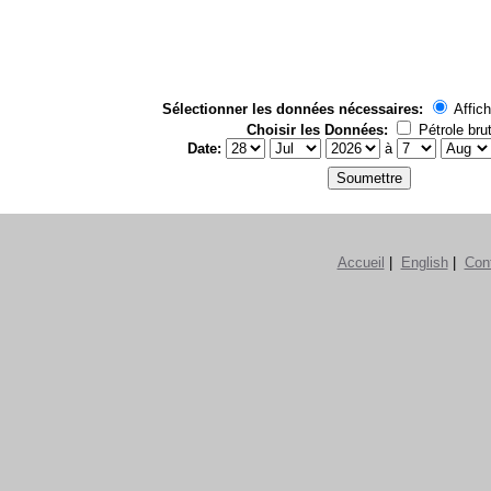
Sélectionner les données nécessaires:
Affich
Choisir les Données:
Pétrole bru
Date:
à
Accueil
|
English
|
Con