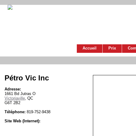
Accueil
Prix
Com
Pétro Vic Inc
Adresse:
1661 Bd Jutras O
Victoriaville
, QC
G6T 2B2
Téléphone:
819-752-9438
Site Web (Internet):