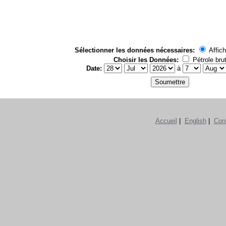
Sélectionner les données nécessaires:
Affich
Choisir les Données:
Pétrole bru
Date:
à
Accueil
|
English
|
Con