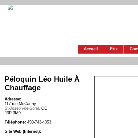
Accueil
Prix
Com
Péloquin Léo Huile À
Chauffage
Adresse:
117 rue McCarthy
St-Joseph-de-Sorel
, QC
J3R 3M9
Téléphone:
450-743-4053
Site Web (Internet):