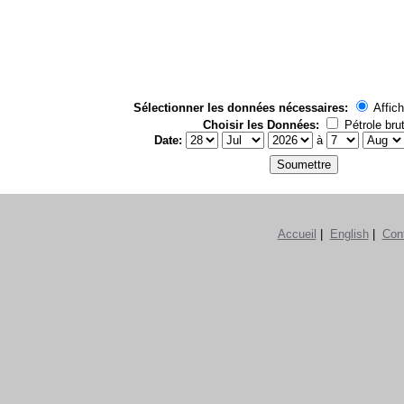
Sélectionner les données nécessaires:
Affich
Choisir les Données:
Pétrole bru
Date:
à
Accueil
|
English
|
Con