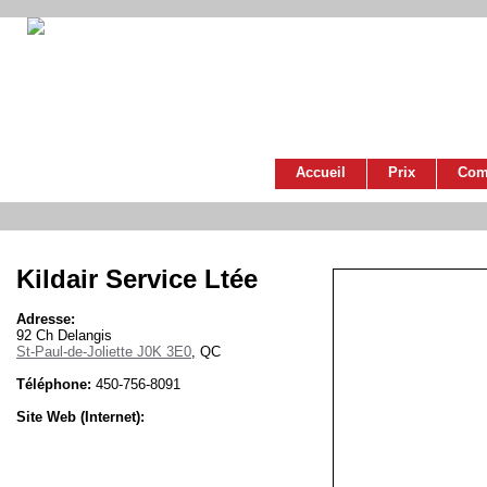
Accueil
Prix
Com
Kildair Service Ltée
Adresse:
92 Ch Delangis
St-Paul-de-Joliette J0K 3E0
, QC
Téléphone:
450-756-8091
Site Web (Internet):