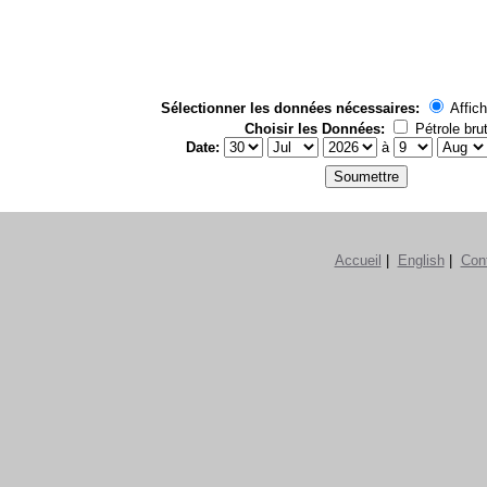
Sélectionner les données nécessaires:
Affich
Choisir les Données:
Pétrole bru
Date:
à
Accueil
|
English
|
Con